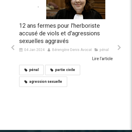
12 ans fermes pour l'herboriste
Dét
accusé de viols et d'agressions
pla
sexuelles aggravés
05
04 Jan 2024
Bérengère Denis Avocat
pénal
article
Lire l'article
pénal
partie civile
agression sexuelle